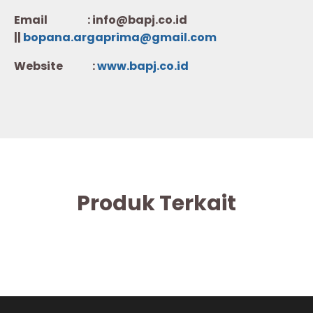
Email : info@bapj.co.id
||
bopana.argaprima@gmail.com
Website :
w
ww.b
apj.co.id
Produk Terkait