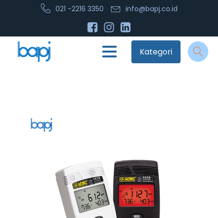
021 -2216 3350
info@bapj.co.id
Kategori