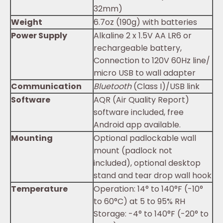
32mm)
Weight
6.7oz (190g) with batteries
Power Supply
Alkaline 2 x 1.5V AA LR6 or
rechargeable battery,
Connection to 120V 60Hz line/
micro USB to wall adapter
Communication
Bluetooth
(Class I)/USB link
Software
AQR (Air Quality Report)
software included, free
Android app available.
Mounting
Optional padlockable wall
mount (padlock not
included), optional desktop
stand and tear drop wall hook
Temperature
Operation: 14° to 140°F (-10°
to 60°C) at 5 to 95% RH
Storage: -4° to 140°F (-20° to