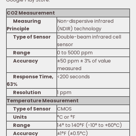
CO2 Measurement
Measuring
Non-dispersive infrared
Principle
(NDIR) technology
Type of Sensor
Double-beam infrared cell
sensor
Range
0 to 5000 ppm
Accuracy
±50 ppm ± 3% of value
measured
Response Time,
<200 seconds
63%
Resolution
1 ppm
Temperature Measurement
Type of Sensor
CMOS
Units
°C or °F
Range
14° to 140°F (-10° to +60°C)
Accuracy
±1°F (±0.5°C)