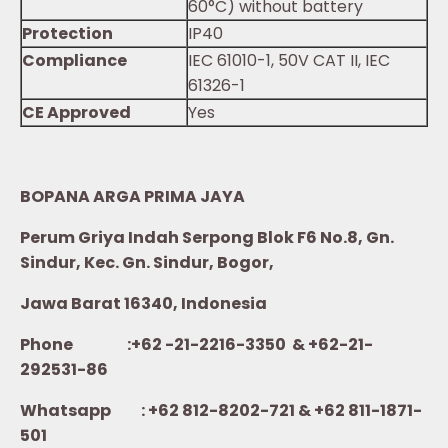
60°C) without battery
Protection
IP40
Compliance
IEC 61010-1, 50V CAT II, IEC
61326-1
CE Approved
Yes
BOPANA ARGA PRIMA JAYA
Perum Griya Indah Serpong Blok F6 No.8, Gn.
Sindur, Kec. Gn. Sindur, Bogor,
Jawa Barat 16340, Indonesia
Phone :+62 -21-2216-3350 & +62-21-
292531-86
Whatsapp :
+62 812-8202-721 & +62 811-1871-
501