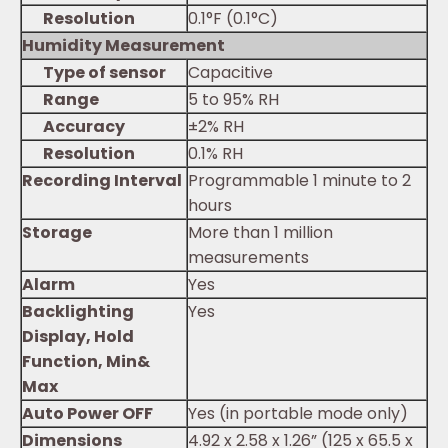
Resolution
0.1°F (0.1°C)
Humidity Measurement
Type of sensor
Capacitive
Range
5 to 95% RH
Accuracy
±2% RH
Resolution
0.1% RH
Recording Interval
Programmable 1 minute to 2
hours
Storage
More than 1 million
measurements
Alarm
Yes
Backlighting
Yes
Display, Hold
Function, Min&
Max
Auto Power OFF
Yes (in portable mode only)
Dimensions
4.92 x 2.58 x 1.26” (125 x 65.5 x