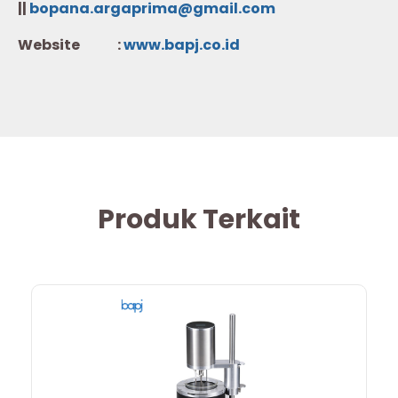
||
bopana.argaprima@gmail.com
Website :
w
ww.b
apj.co.id
Produk Terkait