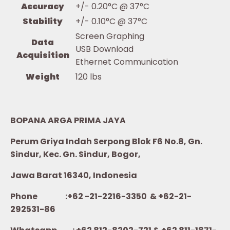
Accuracy
+/- 0.20°C @ 37°C
Stability
+/- 0.10°C @ 37°C
Screen Graphing
Data
USB Download
Acquisition
Ethernet Communication
Weight
120 lbs
BOPANA ARGA PRIMA JAYA
Perum Griya Indah Serpong Blok F6 No.8, Gn.
Sindur, Kec. Gn. Sindur, Bogor,
Jawa Barat 16340, Indonesia
Phone :+62 -21-2216-3350 & +62-21-
292531-86