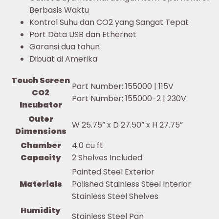
Berbasis Waktu
Kontrol Suhu dan CO2 yang Sangat Tepat
Port Data USB dan Ethernet
Garansi dua tahun
Dibuat di Amerika
Touch Screen
Part Number: 155000 | 115V
CO2
Part Number: 155000-2 | 230V
Incubator
Outer
W 25.75” x D 27.50” x H 27.75”
Dimensions
Chamber
4.0 cu ft
Capacity
2 Shelves Included
Painted Steel Exterior
Materials
Polished Stainless Steel Interior
Stainless Steel Shelves
Humidity
Stainless Steel Pan