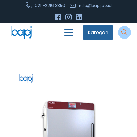
021 -2216 3350
info@bapj.co.id
Kategori