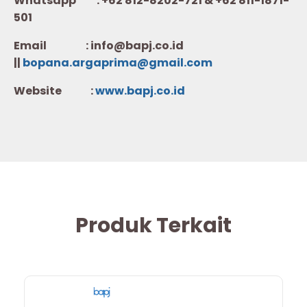
Whatsapp :
+62 812-8202-721 & +62 811-1871-
501
Email : info@bapj.co.id
||
bopana.argaprima@gmail.com
Website :
w
ww.b
apj.co.id
Produk Terkait