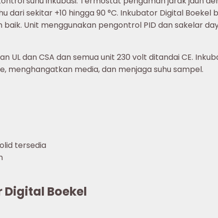
ontrol suhu inkubasi. Termostat pengaman jarak jauh d
hu dari sekitar +10 hingga 90 °C. Inkubator Digital Boeke
 baik. Unit menggunakan pengontrol PID dan sakelar day
n UL dan CSA dan semua unit 230 volt ditandai CE. Inkubat
e, menghangatkan media, dan menjaga suhu sampel.
lid tersedia
n
 Digital Boekel