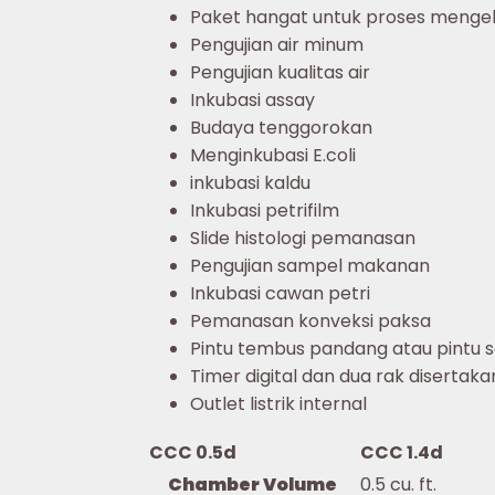
Paket hangat untuk proses menge
Pengujian air minum
Pengujian kualitas air
Inkubasi assay
Budaya tenggorokan
Menginkubasi E.coli
inkubasi kaldu
Inkubasi petrifilm
Slide histologi pemanasan
Pengujian sampel makanan
Inkubasi cawan petri
Pemanasan konveksi paksa
Pintu tembus pandang atau pintu so
Timer digital dan dua rak disertaka
Outlet listrik internal
CCC 0.5d
CCC 1.4d
Chamber Volume
0.5 cu. ft.