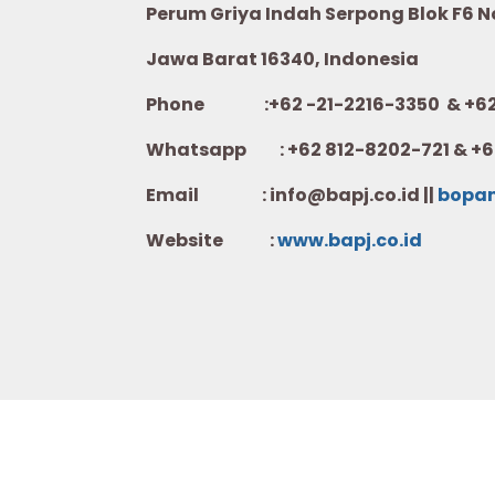
Perum Griya Indah Serpong Blok F6 No.
Jawa Barat 16340, Indonesia
Phone :+62 -21-2216-3350 & +62-
Whatsapp :
+62 812-8202-721 & +6
Email : info@bapj.co.id ||
bopa
Website :
w
ww.b
apj.co.id