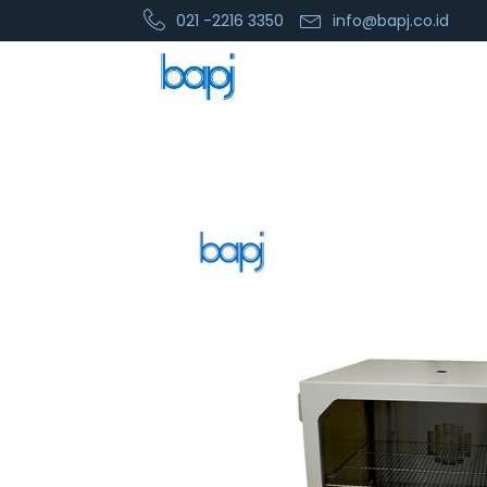
021 -2216 3350
info@bapj.co.id