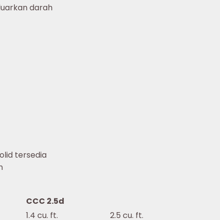
luarkan darah
lid tersedia
n
CCC 2.5d
1.4 cu. ft.
2.5 cu. ft.