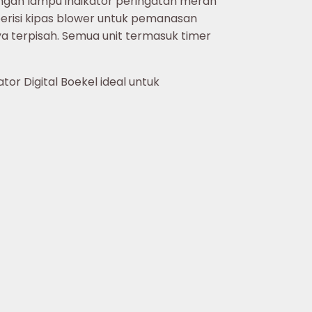
engan lampu indikator peringatan merah
l berisi kipas blower untuk pemanasan
a terpisah. Semua unit termasuk timer
or Digital Boekel ideal untuk