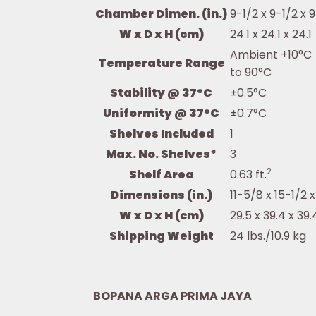
Chamber Dimen. (in.)
9-1/2 x 9-1/2 x 
W x D x H (cm)
24.1 x 24.1 x 24.1
Ambient +10°C
Temperature Range
to 90°C
Stability @ 37°C
±0.5°C
Uniformity @ 37°C
±0.7°C
Shelves Included
1
Max. No. Shelves*
3
2
Shelf Area
0.63 ft.
Dimensions (in.)
11-5/8 x 15-1/2 x
W x D x H (cm)
29.5 x 39.4 x 39.
Shipping Weight
24 lbs./10.9 kg
BOPANA ARGA PRIMA JAYA