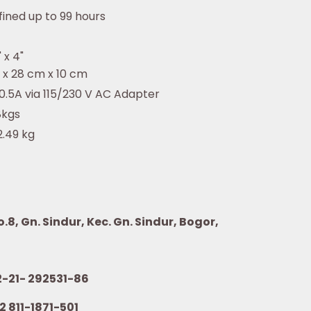
fined up to 99 hours
" x 4"
 x 28 cm x 10 cm
 0.5A via 115/230 V AC Adapter
8kgs
 2.49 kg
8, Gn. Sindur, Kec. Gn. Sindur, Bogor,
21- 292531-86
2 811-1871-501