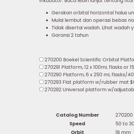
inkubator. Baca lebih lanjut tentang fit
Gerakan orbital horizontal halus 
Mulai lembut dan operasi bebas no
Tidak disertai wadah. Lihat wadah
Garansi 2 tahun
270200
Boekel Scientific Orbital Pla
270291
Platform, 12 x 100mL flasks or 
270290
Platform, 6 x 250 mL flasks/
270293
Flat platform w/rubber mat
$
270292
Universal platform w/adjustab
Catalog Number
270200 
Speed
50 to 3
Orbit
18 mm