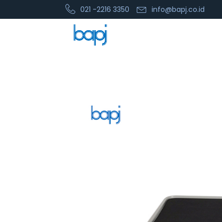
021 -2216 3350
info@bapj.co.id