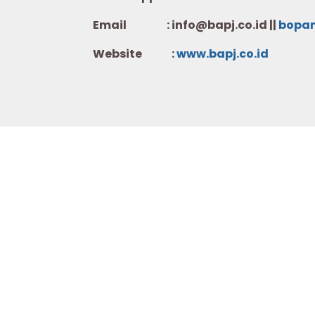
Email : info@bapj.co.id ||
bopa
Website :
w
ww.b
apj.co.id