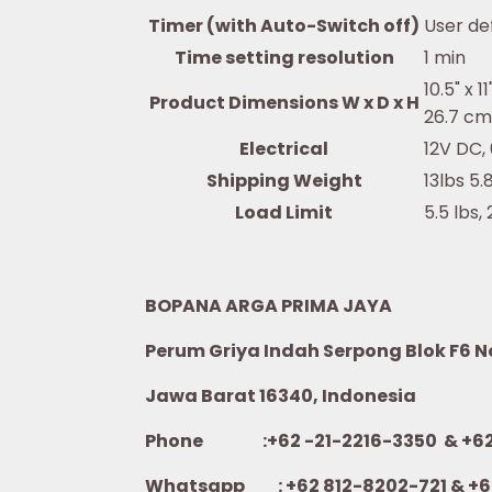
Timer (with Auto-Switch off)
User de
Time setting resolution
1 min
10.5" x 11
Product Dimensions W x D x H
26.7 cm
Electrical
12V DC,
Shipping Weight
13lbs 5.
Load Limit
5.5 lbs,
BOPANA ARGA PRIMA JAYA
Perum Griya Indah Serpong Blok F6 No.
Jawa Barat 16340, Indonesia
Phone :+62 -21-2216-3350 & +62-
Whatsapp :
+62 812-8202-721 & +6