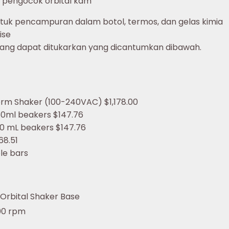
ur pengocok orbital kam
untuk pencampuran dalam botol, termos, dan gelas kimia
ise
 yang dapat ditukarkan yang dicantumkan dibawah.
tform Shaker (100-240VAC)
$1,178.00
150ml beakers
$147.76
400 mL beakers
$147.76
68.51
le bars
Orbital Shaker Base
00 rpm