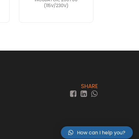
(115V/230V)
SHARE
How can I help you?