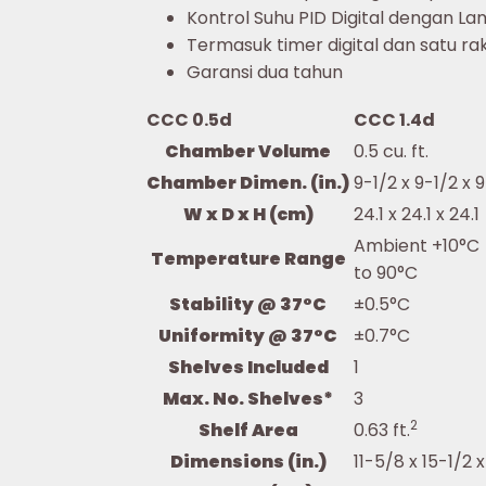
Kontrol Suhu PID Digital dengan L
Termasuk timer digital dan satu ra
Garansi dua tahun
CCC 0.5d
CCC 1.4d
Chamber Volume
0.5 cu. ft.
Chamber Dimen. (in.)
9-1/2 x 9-1/2 x 
W x D x H (cm)
24.1 x 24.1 x 24.1
Ambient +10°C
Temperature Range
to 90°C
Stability @ 37°C
±0.5°C
Uniformity @ 37°C
±0.7°C
Shelves Included
1
Max. No. Shelves*
3
2
Shelf Area
0.63 ft.
Dimensions (in.)
11-5/8 x 15-1/2 x