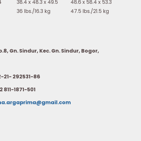
4
38.4 x 48.3 x 49.5
48.6 x 58.4 x 53.3
36 lbs./16.3 kg
47.5 lbs./21.5 kg
8, Gn. Sindur, Kec. Gn. Sindur, Bogor,
21- 292531-86
2 811-1871-501
na.argaprima@gmail.com