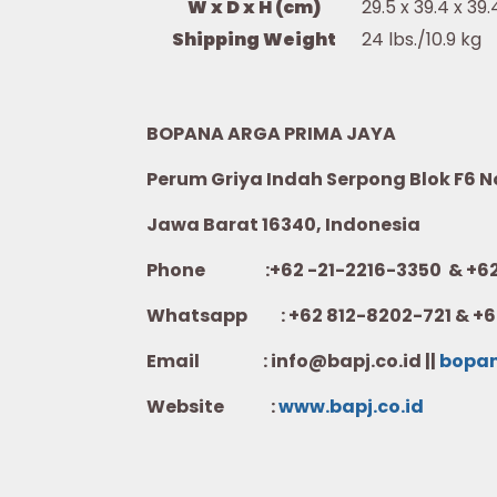
W x D x H (cm)
29.5 x 39.4 x 39.
Shipping Weight
24 lbs./10.9 kg
BOPANA ARGA PRIMA JAYA
Perum Griya Indah Serpong Blok F6 No.
Jawa Barat 16340, Indonesia
Phone :+62 -21-2216-3350 & +62-
Whatsapp :
+62 812-8202-721 & +6
Email : info@bapj.co.id ||
bopa
Website :
w
ww.b
apj.co.id