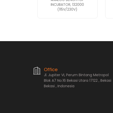
INCUBATOR, 132000
(115V/230V)
PT. Bopana A
Office
Jl. Jupiter VI, Perum Bintang Metropol
Blok A7 No.16 Bekasi Utara 17122 , Bekasi
Bekasi , Indonesia