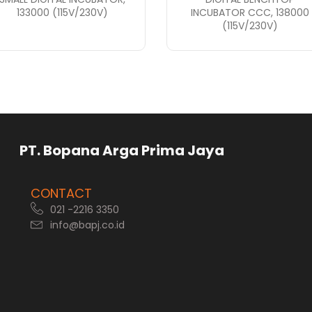
133000 (115V/230V)
INCUBATOR CCC, 138000
(115V/230V)
rga Prima Jaya
CONTACT
021 -2216 3350
info@bapj.co.id