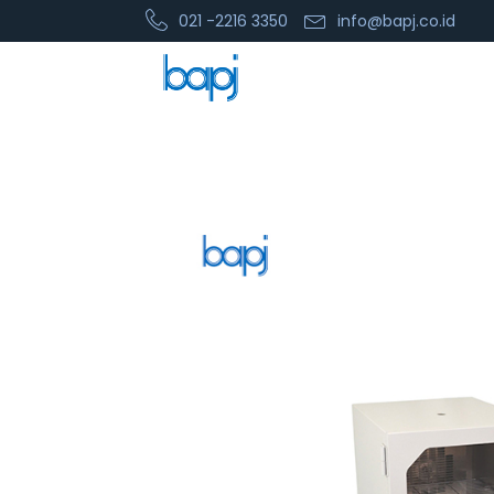
021 -2216 3350
info@bapj.co.id