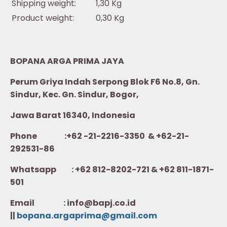
Shipping weight:
1,30 Kg
Product weight:
0,30 Kg
BOPANA ARGA PRIMA JAYA
Perum Griya Indah Serpong Blok F6 No.8, Gn.
Sindur, Kec. Gn. Sindur, Bogor,
Jawa Barat 16340, Indonesia
Phone :+62 -21-2216-3350 & +62-21-
292531-86
Whatsapp :
+62 812-8202-721 & +62 811-1871-
501
Email : info@bapj.co.id
||
bopana.argaprima@gmail.com