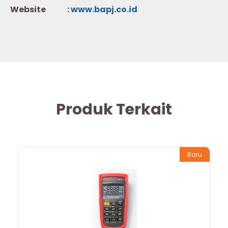
Website :
w
ww.b
apj.co.id
Produk Terkait
Baru