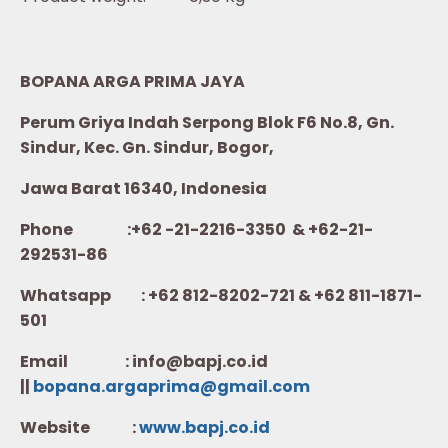
BOPANA ARGA PRIMA JAYA
Perum Griya Indah Serpong Blok F6 No.8, Gn.
Sindur, Kec. Gn. Sindur, Bogor,
Jawa Barat 16340, Indonesia
Phone :+62 -21-2216-3350 & +62-21-
292531-86
Whatsapp :
+62 812-8202-721 & +62 811-1871-
501
Email : info@bapj.co.id
||
bopana.argaprima@gmail.com
Website :
w
ww.b
apj.co.id