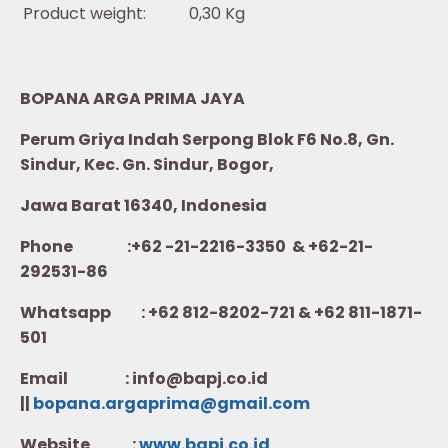
Product weight:
0,30 Kg
BOPANA ARGA PRIMA JAYA
Perum Griya Indah Serpong Blok F6 No.8, Gn.
Sindur, Kec. Gn. Sindur, Bogor,
Jawa Barat 16340, Indonesia
Phone :+62 -21-2216-3350 & +62-21-
292531-86
Whatsapp :
+62 812-8202-721 & +62 811-1871-
501
Email : info@bapj.co.id
||
bopana.argaprima@gmail.com
Website :
w
ww.b
apj.co.id