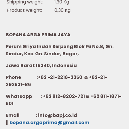
Shipping weight:
1,30 Kg
Product weight:
0,30 Kg
BOPANA ARGA PRIMA JAYA
Perum Griya Indah Serpong Blok F6 No.8, Gn.
Sindur, Kec. Gn. Sindur, Bogor,
Jawa Barat 16340, Indonesia
Phone :+62 -21-2216-3350 & +62-21-
292531-86
Whatsapp :
+62 812-8202-721 & +62 811-1871-
501
Email : info@bapj.co.id
||
bopana.argaprima@gmail.com