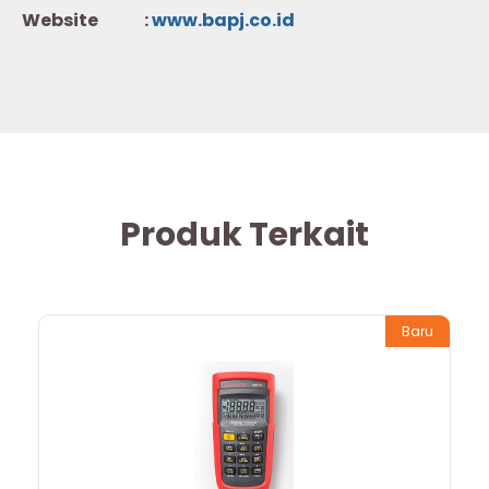
Website :
w
ww.b
apj.co.id
Produk Terkait
Baru