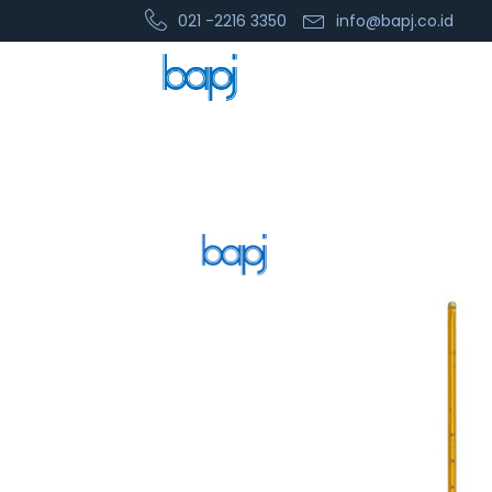
021 -2216 3350
info@bapj.co.id