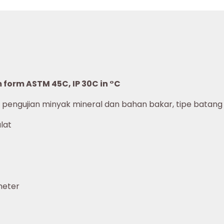
form ASTM 45C, IP 30C in °C
 pengujian minyak mineral dan bahan bakar, tipe batang
lat
meter