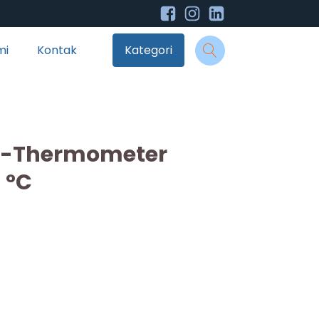
mi
Kontak
Kategori
M-Thermometer
n °C