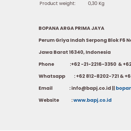
Product weight:
0,30 Kg
BOPANA ARGA PRIMA JAYA
Perum Griya Indah Serpong Blok F6 No.
Jawa Barat 16340, Indonesia
Phone :+62 -21-2216-3350 & +62-
Whatsapp :
+62 812-8202-721 & +6
Email : info@bapj.co.id ||
bopa
Website :
w
ww.b
apj.co.id