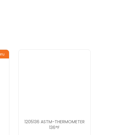
aru
1205136 ASTM-THERMOMETER
136°F