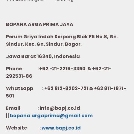
BOPANA ARGA PRIMA JAYA
Perum Griya Indah Serpong Blok F6 No.8, Gn.
Sindur, Kec. Gn. Sindur, Bogor,
Jawa Barat 16340, Indonesia
Phone :+62 -21-2216-3350 & +62-21-
292531-86
Whatsapp :
+62 812-8202-721 & +62 811-1871-
501
Email : info@bapj.co.id
||
bopana.argaprima@gmail.com
Website :
w
ww.b
apj.co.id