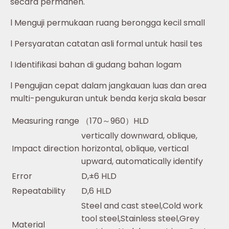
secara permanen.
l Menguji permukaan ruang berongga kecil small
l Persyaratan catatan asli formal untuk hasil tes
l Identifikasi bahan di gudang bahan logam
l Pengujian cepat dalam jangkauan luas dan area
multi-pengukuran untuk benda kerja skala besar
Measuring range
（170～960）HLD
vertically downward, oblique,
Impact direction
horizontal, oblique, vertical
upward, automatically identify
Error
D,±6 HLD
Repeatability
D,6 HLD
Steel and cast steel,Cold work
tool steel,Stainless steel,Grey
Material