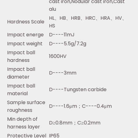
cast iron,Nodular cast iron,Cast
alu
HL、HB、HRB、HRC、HRA、HV、
Hardness Scale
HS
Impact energe
D----11mJ
Impact weight
D----5.5g/7.2g
Impact ball
1600HV
hardness
Impact ball
D----3mm
diameter
Impact ball
D----Tungsten carbide
material
Sample surface
D----1.6μm；C----0.4μm
roughness
Min depth of
D≥0.8mm；C≥0.2mm
harness layer
Protective Level
IP65