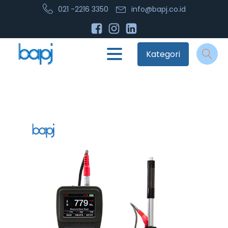
021 -2216 3350
info@bapj.co.id
Kategori