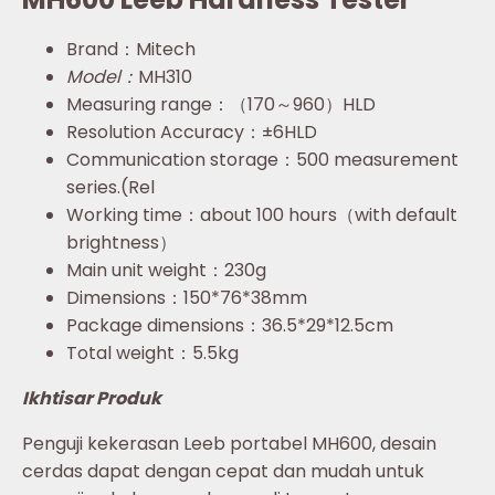
Brand：Mitech
Model：
MH310
Measuring range：（170～960）HLD
Resolution Accuracy：±6HLD
Communication storage：500 measurement
series.(Rel
Working time：about 100 hours（with default
brightness）
Main unit weight：230g
Dimensions：150*76*38mm
Package dimensions：36.5*29*12.5cm
Total weight：5.5kg
Ikhtisar Produk
Penguji kekerasan Leeb portabel MH600, desain
cerdas dapat dengan cepat dan mudah untuk