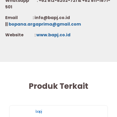
Whatsapp :
+62 812-8202-721 & +62 811-1871-
501
Email : info@bapj.co.id
||
bopana.argaprima@gmail.com
Website :
w
ww.b
apj.co.id
Produk Terkait