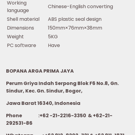
Working
Chinese-English converting
language
Shell material
ABS plastic seal design
Dimensions
150mm×76mm×38mm
Weight
5KG
PC software
Have
BOPANA ARGA PRIMA JAYA
Perum Griya Indah Serpong Blok F6 No.8, Gn.
Sindur, Kec. Gn. Sindur, Bogor,
Jawa Barat 16340, Indonesia
Phone :+62 -21-2216-3350 & +62-21-
292531-86