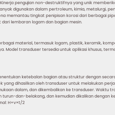
Kinerja pengujian non-destruktifnya yang unik memberik
i banyak digunakan dalam pertroleum, kimia, metalurgi, 
na memantau tingkat penipisan korosi dari berbagai pipa 
 dari lembaran logam dan bagian mesin.
ai material, termasuk logam, plastik, keramik, komposi
. Model transduser tersedia untuk aplikasi khusus, term
 menentukan ketebalan bagian atau struktur dengan seca
k yang dihasilkan oleh transduser untuk melakukan perja
kaan dalam, dan dikembalikan ke transduser. Waktu tran
n turun-dan-belakang, dan kemudian dikalikan dengan ke
nal: H=v×t/2