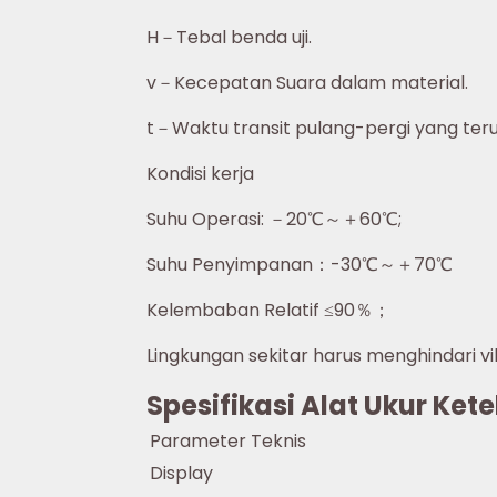
H－Tebal benda uji.
v－Kecepatan Suara dalam material.
t－Waktu transit pulang-pergi yang teru
Kondisi kerja
Suhu Operasi: －20℃～＋60℃;
Suhu Penyimpanan：-30℃～＋70℃
Kelembaban Relatif ≤90％；
Lingkungan sekitar harus menghindari v
Spesifikasi Alat Ukur Ket
Parameter Teknis
Display