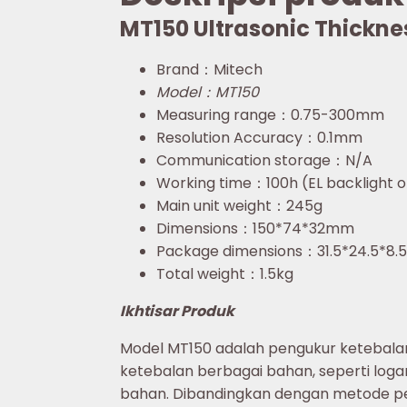
MT150 Ultrasonic Thickn
Brand：Mitech
Model：MT150
Measuring range：0.75-300mm
Resolution Accuracy：0.1mm
Communication storage：N/A
Working time：100h (EL backlight of
Main unit weight：245g
Dimensions：150*74*32mm
Package dimensions：31.5*24.5*8.
Total weight：1.5kg
Ikhtisar Produk
Model MT150 adalah pengukur ketebalan u
ketebalan berbagai bahan, seperti logam,
bahan. Dibandingkan dengan metode peng