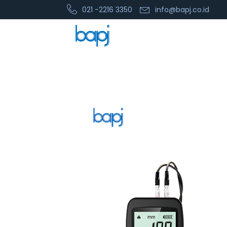
021 -2216 3350
info@bapj.co.id