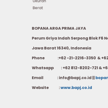
Ukuran
Berat
BOPANA ARGA PRIMA JAYA
Perum Griya Indah Serpong Blok F6 No.
Jawa Barat 16340, Indonesia
Phone :+62 -21-2216-3350 & +62-
Whatsapp :
+62 812-8202-721 & +6
Email : info@bapj.co.id ||
bopa
Website :
w
ww.b
apj.co.id