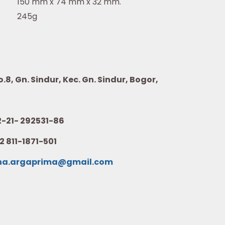
150 mm x 74 mm x 32 mm.
245g
8, Gn. Sindur, Kec. Gn. Sindur, Bogor,
21- 292531-86
2 811-1871-501
na.argaprima@gmail.com