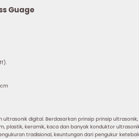
ess Guage
f).
5cm
ltrasonik digital. Berdasarkan prinsip prinsip ultrason
 plastik, keramik, kaca dan banyak konduktor ultrasonik 
ukuran tradisional, keuntungan dari pengukur ketebalan