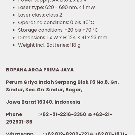
Laser type: 620 - 690 nm, < 1 mW
Laser class: class 2
Operating conditions: 0 bis 40°C
Storage conditions: -20 bis +70 °C
Dimensions L x W x H: 124 X 41 x 23 mm
Weight incl. Batteries: 118 g
BOPANA ARGA PRIMA JAYA
Perum Griya Indah Serpong Blok F6 No.8, Gn.
Sindur, Kec. Gn. Sindur, Bogor,
Jawa Barat 16340, Indonesia
Phone :+62 -21-2216-3350 & +62-21-
292531-86
Whatsapp :
+62 812-8202-721 & +62 811-1871-