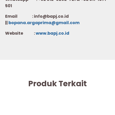
501
Email : info@bapj.co.id
||
bopana.argaprima@gmail.com
Website :
w
ww.b
apj.co.id
Produk Terkait