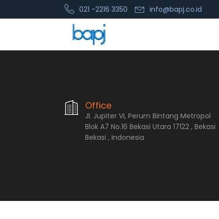
021 -2216 3350
info@bapj.co.id
PT. Bopana A
Office
Jl. Jupiter VI, Perum Bintang Metropol
Blok A7 No.16 Bekasi Utara 17122 , Bekasi
Bekasi , Indonesia