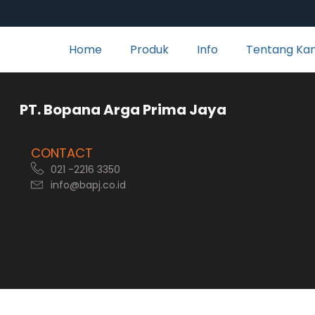
Home
Produk
Info
Tentang Ka
rga Prima Jaya
CONTACT
021 -2216 3350
info@bapj.co.id