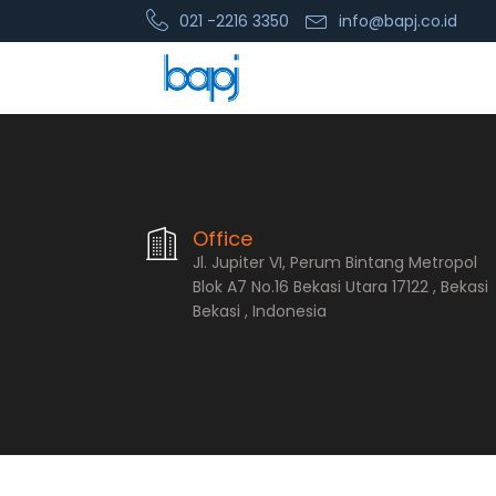
021 -2216 3350
info@bapj.co.id
PT. Bopana A
Office
Jl. Jupiter VI, Perum Bintang Metropol
Blok A7 No.16 Bekasi Utara 17122 , Bekasi
Bekasi , Indonesia