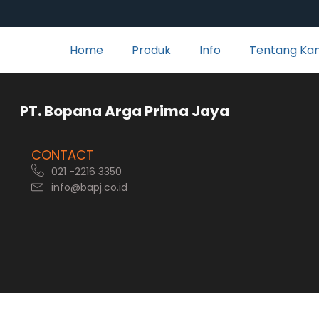
Home
Produk
Info
Tentang Ka
rga Prima Jaya
CONTACT
021 -2216 3350
info@bapj.co.id