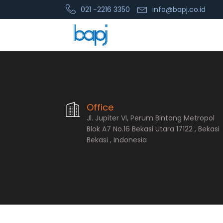
021 -2216 3350
info@bapj.co.id
PT. Bopana A
Office
Jl. Jupiter VI, Perum Bintang Metropol
Blok A7 No.16 Bekasi Utara 17122 , Bekasi
Bekasi , Indonesia