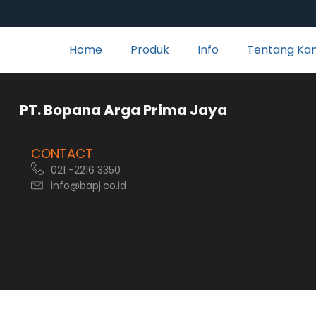
Home
Produk
Info
Tentang Ka
rga Prima Jaya
CONTACT
021 -2216 3350
info@bapj.co.id