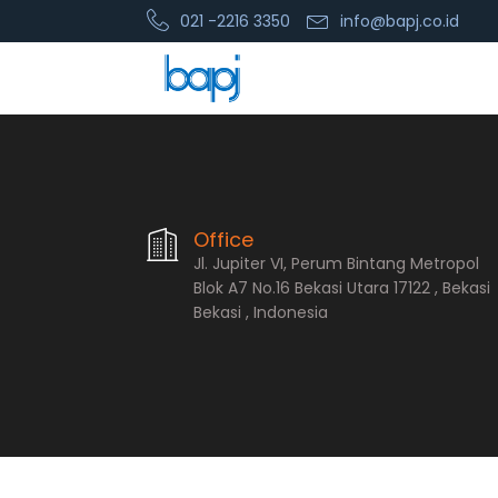
021 -2216 3350
info@bapj.co.id
PT. Bopana A
Office
Jl. Jupiter VI, Perum Bintang Metropol
Blok A7 No.16 Bekasi Utara 17122 , Bekasi
Bekasi , Indonesia