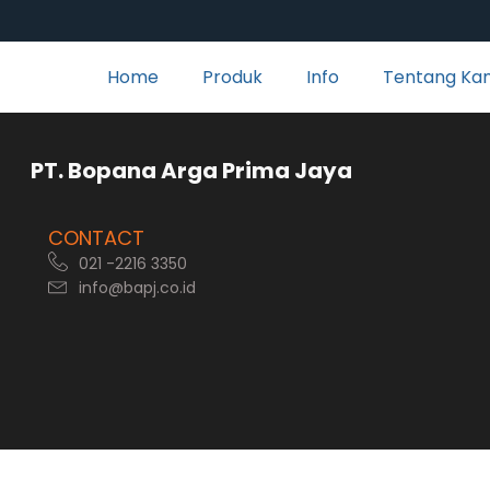
Home
Produk
Info
Tentang Ka
rga Prima Jaya
CONTACT
021 -2216 3350
info@bapj.co.id