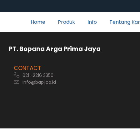
Home
Produk
Info
Tentang Ka
rga Prima Jaya
CONTACT
021 -2216 3350
info@bapj.co.id