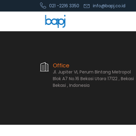
021 -2216 3350
info@bapj.co.id
PT. Bopana A
Office
Jl. Jupiter VI, Perum Bintang Metropol
Blok A7 No.16 Bekasi Utara 17122 , Bekasi
Bekasi , Indonesia