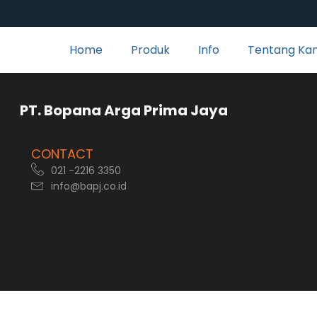
Home
Produk
Info
Tentang Ka
rga Prima Jaya
CONTACT
021 -2216 3350
info@bapj.co.id