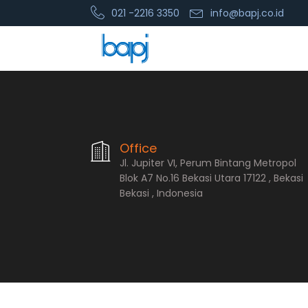
021 -2216 3350
info@bapj.co.id
PT. Bopana A
Office
Jl. Jupiter VI, Perum Bintang Metropol
Blok A7 No.16 Bekasi Utara 17122 , Bekasi
Bekasi , Indonesia