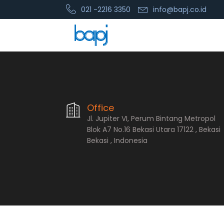
021 -2216 3350
info@bapj.co.id
PT. Bopana A
Office
Jl. Jupiter VI, Perum Bintang Metropol
Blok A7 No.16 Bekasi Utara 17122 , Bekasi
Bekasi , Indonesia