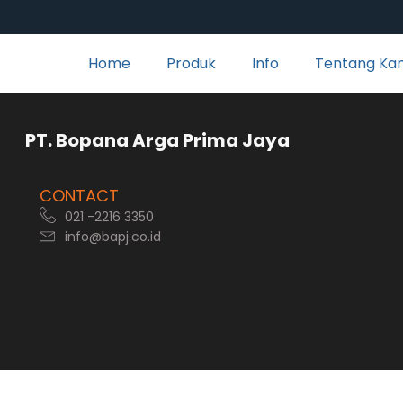
Home
Produk
Info
Tentang Ka
rga Prima Jaya
CONTACT
021 -2216 3350
info@bapj.co.id