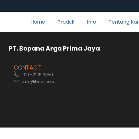
Home
Produk
Info
Tentang Ka
rga Prima Jaya
CONTACT
021 -2216 3350
info@bapj.co.id