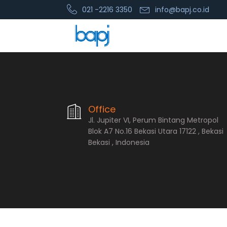
021 -2216 3350
info@bapj.co.id
PT. Bopana A
Office
Jl. Jupiter VI, Perum Bintang Metropol
Blok A7 No.16 Bekasi Utara 17122 , Bekasi
Bekasi , Indonesia