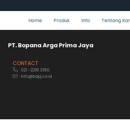
Home
Produk
Info
Tentang Ka
rga Prima Jaya
CONTACT
021 -2216 3350
info@bapj.co.id