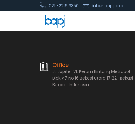
021 -2216 3350
info@bapj.co.id
PT. Bopana A
Office
Jl. Jupiter VI, Perum Bintang Metropol
Blok A7 No.16 Bekasi Utara 17122 , Bekasi
Bekasi , Indonesia