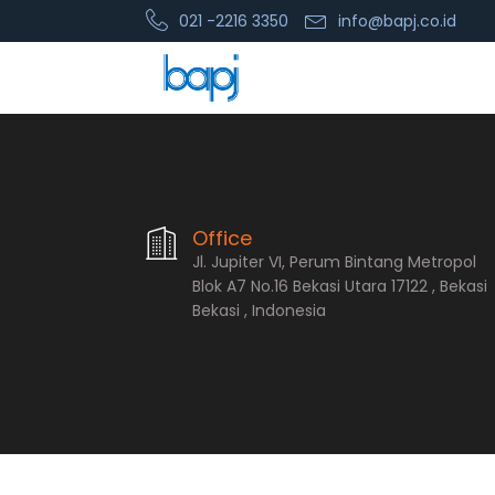
021 -2216 3350
info@bapj.co.id
PT. Bopana A
Office
Jl. Jupiter VI, Perum Bintang Metropol
Blok A7 No.16 Bekasi Utara 17122 , Bekasi
Bekasi , Indonesia