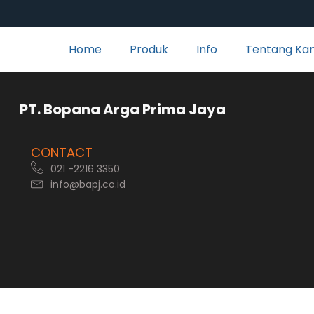
Home
Produk
Info
Tentang Ka
rga Prima Jaya
CONTACT
021 -2216 3350
info@bapj.co.id