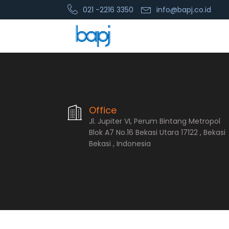
021 -2216 3350
info@bapj.co.id
PT. Bopana A
Office
Jl. Jupiter VI, Perum Bintang Metropol
Blok A7 No.16 Bekasi Utara 17122 , Bekasi
Bekasi , Indonesia