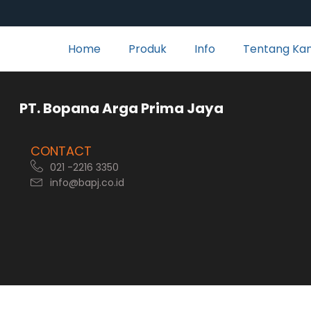
Home
Produk
Info
Tentang Ka
rga Prima Jaya
CONTACT
021 -2216 3350
info@bapj.co.id