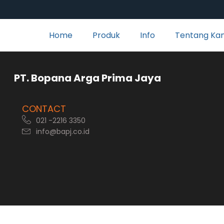
Home
Produk
Info
Tentang Ka
rga Prima Jaya
CONTACT
021 -2216 3350
info@bapj.co.id