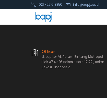
021 -2216 3350
info@bapj.co.id
PT. Bopana A
Office
Jl. Jupiter VI, Perum Bintang Metropol
Blok A7 No.16 Bekasi Utara 17122 , Bekasi
Bekasi , Indonesia