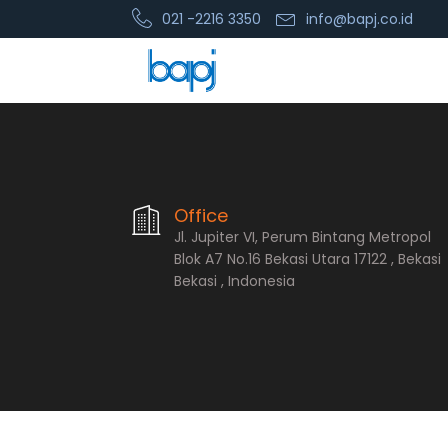
021 -2216 3350
info@bapj.co.id
PT. Bopana A
Office
Jl. Jupiter VI, Perum Bintang Metropol
Blok A7 No.16 Bekasi Utara 17122 , Bekasi
Bekasi , Indonesia