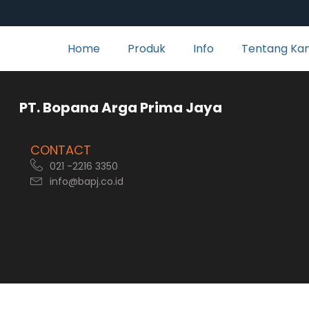
Home
Produk
Info
Tentang Ka
rga Prima Jaya
CONTACT
021 -2216 3350
info@bapj.co.id