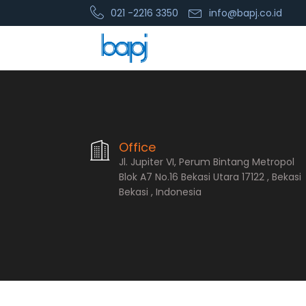
021 -2216 3350
info@bapj.co.id
PT. Bopana A
Office
Jl. Jupiter VI, Perum Bintang Metropol
Blok A7 No.16 Bekasi Utara 17122 , Bekasi
Bekasi , Indonesia