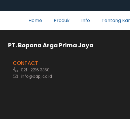
Home
Produk
Info
Tentang Ka
rga Prima Jaya
CONTACT
021 -2216 3350
info@bapj.co.id