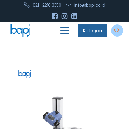
021 -2216 3350
info@bapj.co.id
Kategori