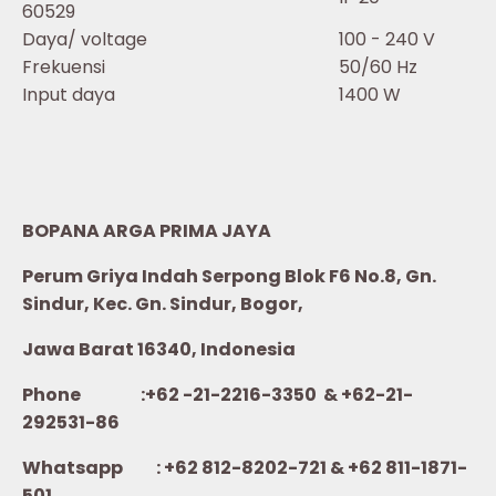
60529
Daya/ voltage
100 - 240 V
Frekuensi
50/60 Hz
Input daya
1400 W
BOPANA ARGA PRIMA JAYA
Perum Griya Indah Serpong Blok F6 No.8, Gn.
Sindur, Kec. Gn. Sindur, Bogor,
Jawa Barat 16340, Indonesia
Phone :+62 -21-2216-3350 & +62-21-
292531-86
Whatsapp :
+62 812-8202-721 & +62 811-1871-
501