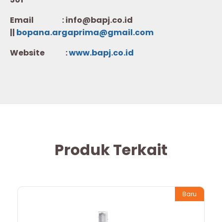
Email : info@bapj.co.id
||
bopana.argaprima@gmail.com
Website :
w
ww.b
apj.co.id
Produk Terkait
Baru