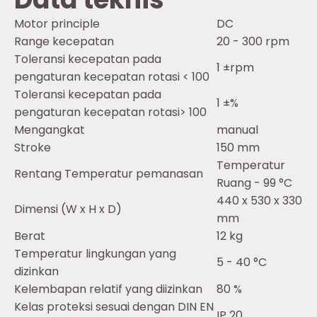
Motor principle
DC
Range kecepatan
20 - 300 rpm
Toleransi kecepatan pada
1 ±rpm
pengaturan kecepatan rotasi < 100
Toleransi kecepatan pada
1 ±%
pengaturan kecepatan rotasi> 100
Mengangkat
manual
Stroke
150 mm
Temperatur
Rentang Temperatur pemanasan
Ruang - 99 °C
440 x 530 x 330
Dimensi (W x H x D)
mm
Berat
12 kg
Temperatur lingkungan yang
5 - 40 °C
dizinkan
Kelembapan relatif yang diizinkan
80 %
Kelas proteksi sesuai dengan DIN EN
IP 20