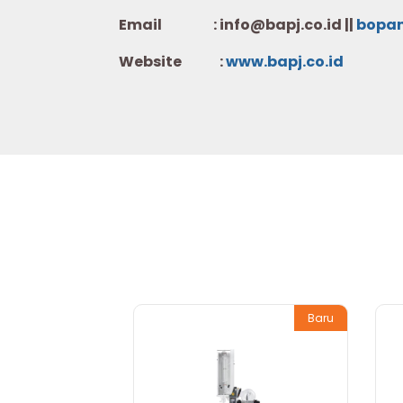
Email : info@bapj.co.id ||
bopa
Website :
w
ww.b
apj.co.id
Baru