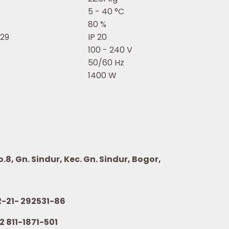
5 - 40 °C
80 %
529
IP 20
100 - 240 V
50/60 Hz
1400 W
8, Gn. Sindur, Kec. Gn. Sindur, Bogor,
21- 292531-86
2 811-1871-501