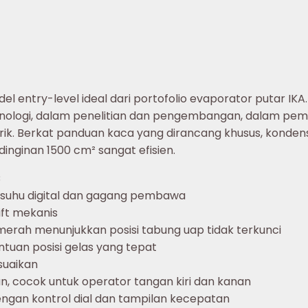
el entry-level ideal dari portofolio evaporator putar I
teknologi, dalam penelitian dan pengembangan, dalam pemb
rik. Berkat panduan kaca yang dirancang khusus, kondens
ginan 1500 cm² sangat efisien.
C
 suhu digital dan gagang pembawa
ift mekanis
erah menunjukkan posisi tabung uap tidak terkunci
uan posisi gelas yang tepat
suaikan
n, cocok untuk operator tangan kiri dan kanan
ngan kontrol dial dan tampilan kecepatan