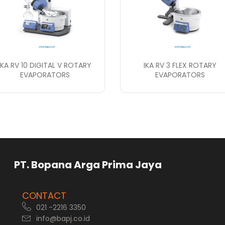
IKA RV 10 DIGITAL V ROTARY
IKA RV 3 FLEX ROTARY
EVAPORATORS
EVAPORATORS
rga Prima Jaya
CONTACT
021 -2216 3350
info@bapj.co.id