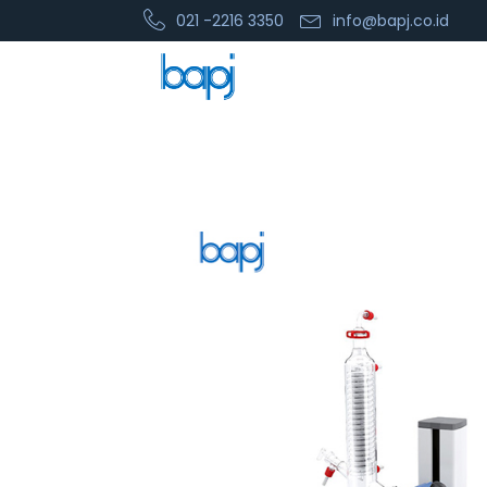
021 -2216 3350
info@bapj.co.id