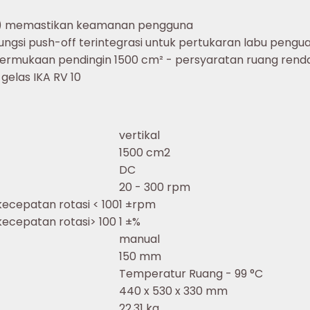
V) memastikan keamanan pengguna
ungsi push-off terintegrasi untuk pertukaran labu pen
 permukaan pendingin 1500 cm² - persyaratan ruang rend
gelas IKA RV 10
vertikal
1500 cm2
DC
20 - 300 rpm
ecepatan rotasi < 100
1 ±rpm
ecepatan rotasi> 100
1 ±%
manual
150 mm
Temperatur Ruang - 99 °C
440 x 530 x 330 mm
22.31 kg