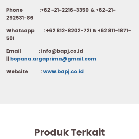
Phone :+62 -21-2216-3350 & +62-21-
292531-86
Whatsapp :
+62 812-8202-721 & +62 811-1871-
501
Email : info@bapj.co.id
||
bopana.argaprima@gmail.com
Website :
w
ww.b
apj.co.id
Produk Terkait