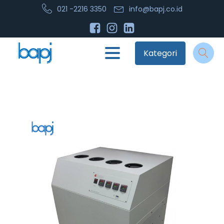
021 -2216 3350
info@bapj.co.id
Kategori